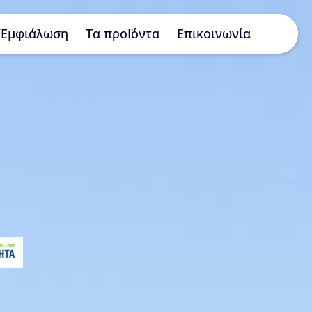
/Εμφιάλωση
Τα προΪόντα
Επικοινωνία