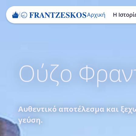
στο
περιεχόμενο
Αρχική
Η Ιστορί
Ούζο Φραν
Αυθεντικό αποτέλεσμα και ξεχ
γεύση.