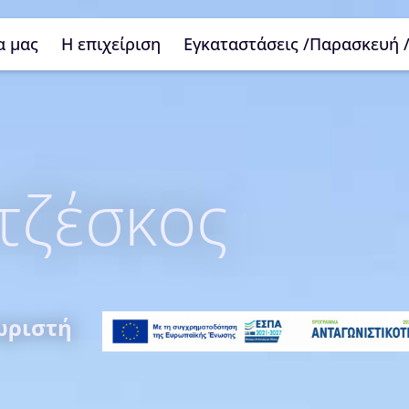
α μας
Η επιχείριση
Εγκαταστάσεις /Παρασκευή 
τζέσκος
ωριστή