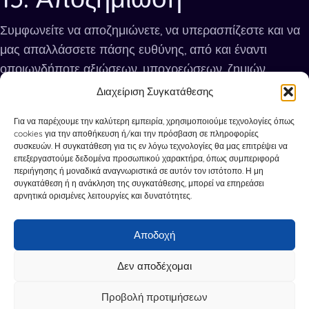
Συμφωνείτε να αποζημιώνετε, να υπερασπίζεστε και να
μας απαλλάσσετε πάσης ευθύνης, από και έναντι
οποιωνδήποτε αξιώσεων, υποχρεώσεων, ζημιών,
απωλειών και εξόδων, που σχετίζονται με την
Διαχείριση Συγκατάθεσης
παραβίαση των παρόντων Όρων και Προϋποθέσεων,
Για να παρέχουμε την καλύτερη εμπειρία, χρησιμοποιούμε τεχνολογίες όπως
καθώς και των εφαρμοστέων νόμων,
cookies για την αποθήκευση ή/και την πρόσβαση σε πληροφορίες
συμπεριλαμβανομένων των δικαιωμάτων πνευματικής
συσκευών. Η συγκατάθεση για τις εν λόγω τεχνολογίες θα μας επιτρέψει να
επεξεργαστούμε δεδομένα προσωπικού χαρακτήρα, όπως συμπεριφορά
ιδιοκτησίας και των δικαιωμάτων απορρήτου. Θα μας
περιήγησης ή μοναδικά αναγνωριστικά σε αυτόν τον ιστότοπο. Η μη
αποζημιώσετε αμέσως για τις ζημίες, τις απώλειες, τα
συγκατάθεση ή η ανάκληση της συγκατάθεσης, μπορεί να επηρεάσει
αρνητικά ορισμένες λειτουργίες και δυνατότητες.
κόστη και τα έξοδά μας που σχετίζονται με, ή
προκύπτουν από τέτοιες αξιώσεις.
Αποδοχή
14. Παραίτηση
Δεν αποδέχομαι
Η αδυναμία επιβολής οποιασδήποτε από τις διατάξεις
Προβολή προτιμήσεων
που ορίζονται στους παρόντες Όρους και Προϋποθέσεις